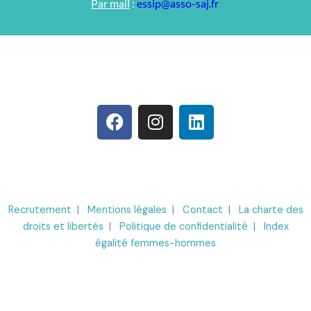
Par mail
:
essip@asso-saj.fr
F
I
L
a
n
i
c
s
n
e
t
k
b
a
e
o
g
d
Recrutement
|
Mentions légales
|
Contact
|
La charte des
o
r
i
droits et libertés
|
Politique de confidentialité
|
Index
k
a
n
égalité femmes-hommes
m